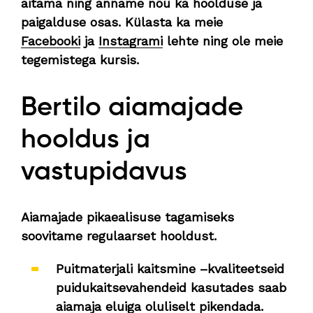
aitama ning anname nõu ka hoolduse ja
paigalduse osas. Külasta ka meie
Facebooki
ja
Instagrami
lehte ning ole meie
tegemistega kursis.
Bertilo aiamajade
hooldus ja
vastupidavus
Aiamajade pikaealisuse tagamiseks
soovitame regulaarset hooldust.
Puitmaterjali kaitsmine –kvaliteetseid
puidukaitsevahendeid kasutades saab
aiamaja eluiga oluliselt pikendada.