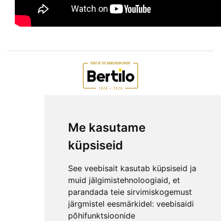
AIAMAJAD E-POEST
Me kasutame
ETTEVÕTTEST
KKK
küpsiseid
KONTAKT
MEESKOND
See veebisait kasutab küpsiseid ja
GARANTIITINGIMUSED
muid jälgimistehnoloogiaid, et
parandada teie sirvimiskogemust
PRIVAATSUSPOLIITIKA
järgmistel eesmärkidel:
veebisaidi
NÕUANDED
põhifunktsioonide
LEPINGUST TAGANEMISE AVALDUS