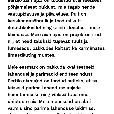
Bertilo aiamajad on toodetud kvaliteetsest
põhjamaisest puidust, mis tagab nende
vastupidavuse ja pika eluea. Puit on
keskkonnasõbralik ja looduslikult
ilmastikukindel ning sobib ideaalselt meie
kliimasse. Meie aiamajad on projekteeritud
nii, et need taluksid tugevat tuult ja
lumesadu, pakkudes kaitset ka karmimates
ilmastikutingimustes.
Meie eesmärk on pakkuda kvaliteetseid
lahendusi ja parimat klienditeenindust.
Bertilo aiamajad on loodud selleks, et sa
leiaksid parima lahenduse asjade
hoiustamiseks ning võiksid luua oma
unistuste aia. Meie meeskond on alati
valmis sind parima lahenduse leidmisel