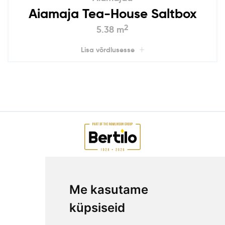
Aiamaja Tea-House Saltbox
2
5.38 m
Lisa võrdlusesse
AIAMAJAD E-POEST
Me kasutame
ETTEVÕTTEST
KKK
küpsiseid
KONTAKT