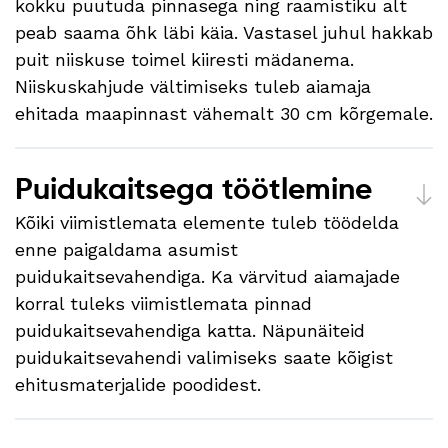
kokku puutuda pinnasega ning raamistiku alt
peab saama õhk läbi käia. Vastasel juhul hakkab
puit niiskuse toimel kiiresti mädanema.
Niiskuskahjude vältimiseks tuleb aiamaja
ehitada maapinnast vähemalt 30 cm kõrgemale.
Puidukaitsega töötlemine
Kõiki viimistlemata elemente tuleb töödelda
enne paigaldama asumist
puidukaitsevahendiga. Ka värvitud aiamajade
korral tuleks viimistlemata pinnad
puidukaitsevahendiga katta. Näpunäiteid
puidukaitsevahendi valimiseks saate kõigist
ehitusmaterjalide poodidest.