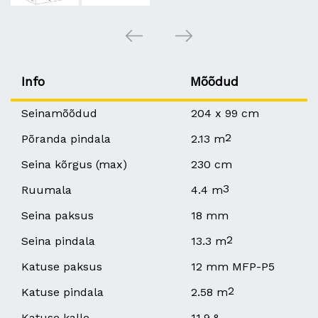
Info
Mõõdud
Seinamõõdud
204 x 99 cm
2
Põranda pindala
2.13 m
Seina kõrgus (max)
230 cm
3
Ruumala
4.4 m
Seina paksus
18 mm
2
Seina pindala
13.3 m
Katuse paksus
12 mm MFP-P5
2
Katuse pindala
2.58 m
Katuse kalle
11.9 °