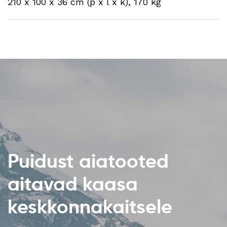
210 x 100 x 36 cm (p x l x k), 170 kg
Puidust aiatooted
aitavad kaasa
keskkonnakaitsele