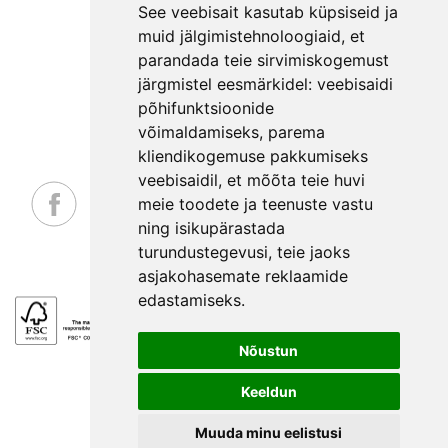
MEESKOND
See veebisait kasutab küpsiseid ja
GARANTIITINGIMUSED
muid jälgimistehnoloogiaid, et
parandada teie sirvimiskogemust
PRIVAATSUSPOLIITIKA
järgmistel eesmärkidel:
veebisaidi
NÕUANDED
põhifunktsioonide
LEPINGUST TAGANEMISE AVALDUS
võimaldamiseks
,
parema
kliendikogemuse pakkumiseks
veebisaidil
,
et mõõta teie huvi
meie toodete ja teenuste vastu
ning isikupärastada
_
turundustegevusi
,
teie jaoks
asjakohasemate reklaamide
edastamiseks
.
Nõustun
Keeldun
EE
Muuda minu eelistusi