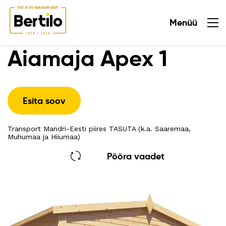
Menüü
Sulge
Aiamaja Apex 1
Esita soov
Transport Mandri-Eesti piires TASUTA (k.a. Saaremaa,
Muhumaa ja Hiiumaa)
Pööra vaadet