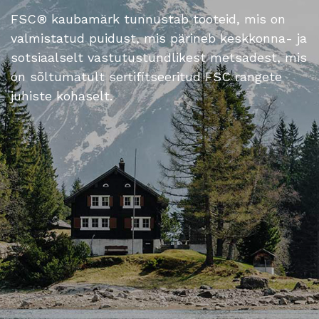
FSC® kaubamärk tunnustab tooteid, mis on
valmistatud puidust, mis pärineb keskkonna- ja
sotsiaalselt vastutustundlikest metsadest, mis
on sõltumatult sertifitseeritud FSC rangete
juhiste kohaselt.