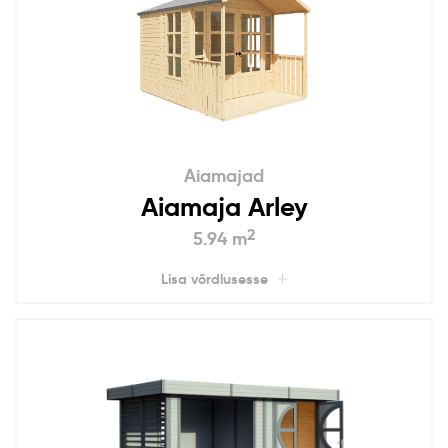
Aiamajad
Aiamaja Arley
2
5.94 m
Lisa võrdlusesse