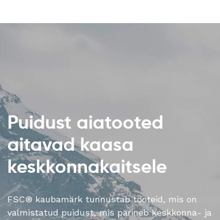
Puidust aiatooted
aitavad kaasa
keskkonnakaitsele
FSC® kaubamärk tunnustab tooteid, mis on
valmistatud puidust, mis pärineb keskkonna- ja