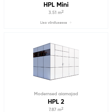
HPL Mini
2
3.51 m
Lisa võrdlusesse
Modernsed aiamajad
HPL 2
2
7.87 m