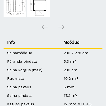
Info
Mõõdud
Seinamõõdud
230 x 228 cm
2
Põranda pindala
5.3 m
Seina kõrgus (max)
230 cm
3
Ruumala
10.2 m
Seina paksus
6 mm
2
Seina pindala
17.2 m
Katuse paksus
12 mm MFP-P5