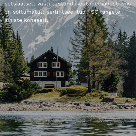
sotsiaalselt vastutustundlikest metsadest, mis
on sõltumatult sertifitseeritud FSC rangete
juhiste kohaselt.