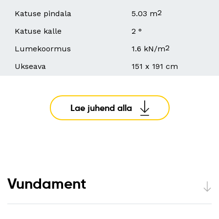
2
Katuse pindala
5.03 m
Katuse kalle
2 °
2
Lumekoormus
1.6 kN/m
Ukseava
151 x 191 cm
Lae juhend alla
Vundament