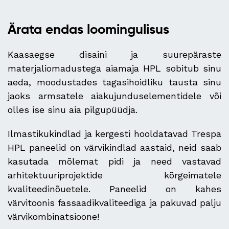
Ärata endas loomingulisus
Kaasaegse disaini ja suurepäraste
materjaliomadustega aiamaja HPL sobitub sinu
aeda, moodustades tagasihoidliku tausta sinu
jaoks armsatele aiakujunduselementidele või
olles ise sinu aia pilgupüüdja.
Ilmastikukindlad ja kergesti hooldatavad Trespa
HPL paneelid on värvikindlad aastaid, neid saab
kasutada mõlemat pidi ja need vastavad
arhitektuuriprojektide kõrgeimatele
kvaliteedinõuetele. Paneelid on kahes
värvitoonis fassaadikvaliteediga ja pakuvad palju
värvikombinatsioone!