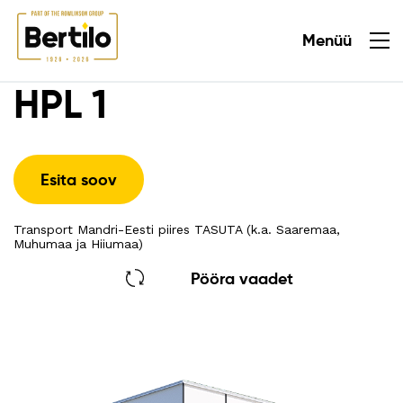
Menüü
Sulge
HPL 1
Esita soov
Transport Mandri-Eesti piires TASUTA (k.a. Saaremaa,
Muhumaa ja Hiiumaa)
Pööra vaadet