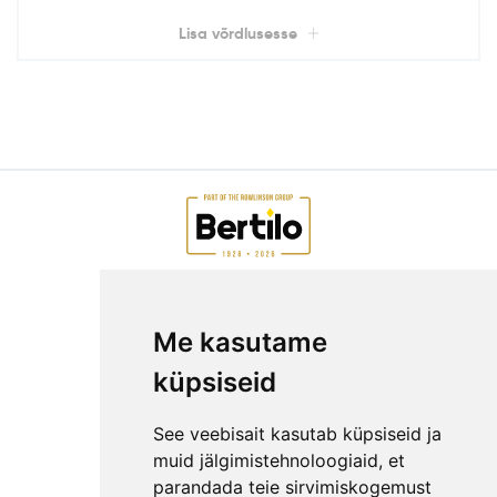
Lisa võrdlusesse
AIAMAJAD E-POEST
Me kasutame
ETTEVÕTTEST
KKK
küpsiseid
KONTAKT
MEESKOND
See veebisait kasutab küpsiseid ja
GARANTIITINGIMUSED
muid jälgimistehnoloogiaid, et
parandada teie sirvimiskogemust
PRIVAATSUSPOLIITIKA