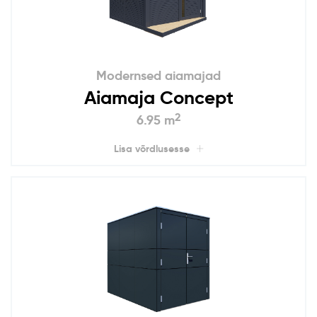
Modernsed aiamajad
Aiamaja Concept
2
6.95 m
Lisa võrdlusesse