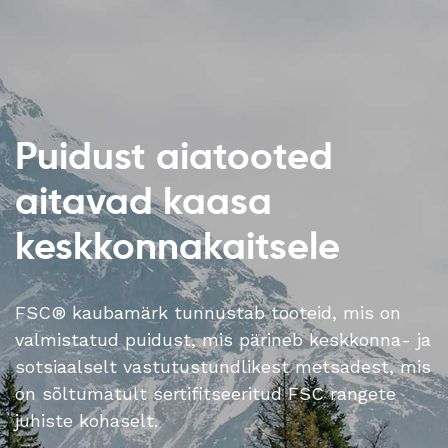
Puidust aiatooted
aitavad kaasa
keskkonnakaitsele
FSC® kaubamärk tunnustab tooteid, mis on
valmistatud puidust, mis pärineb keskkonna- ja
sotsiaalselt vastutustundlikest metsadest, mis
on sõltumatult sertifitseeritud FSC rangete
juhiste kohaselt.