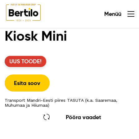
Menüü
Sulge
Kiosk Mini
UUS TOODE!
Esita soov
Transport Mandri-Eesti piires TASUTA (k.a. Saaremaa,
Muhumaa ja Hiiumaa)
Pööra vaadet