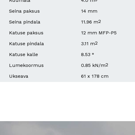
Ruumala
4.0 m
Seina paksus
14 mm
2
Seina pindala
11.96 m
Katuse paksus
12 mm MFP-P5
2
Katuse pindala
3.11 m
Katuse kalle
8.53 °
2
Lumekoormus
0.85 kN/m
Ukseava
61 x 178 cm