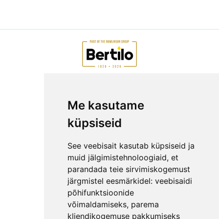
AIAMAJAD E-POEST
Me kasutame
ETTEVÕTTEST
KKK
küpsiseid
KONTAKT
MEESKOND
See veebisait kasutab küpsiseid ja
GARANTIITINGIMUSED
muid jälgimistehnoloogiaid, et
parandada teie sirvimiskogemust
PRIVAATSUSPOLIITIKA
järgmistel eesmärkidel:
veebisaidi
NÕUANDED
põhifunktsioonide
LEPINGUST TAGANEMISE AVALDUS
võimaldamiseks
,
parema
kliendikogemuse pakkumiseks