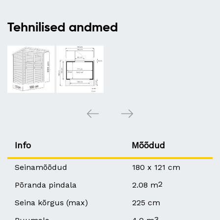
Tehnilised andmed
Info
Mõõdud
Seinamõõdud
180 x 121 cm
2
Põranda pindala
2.08 m
Seina kõrgus (max)
225 cm
3