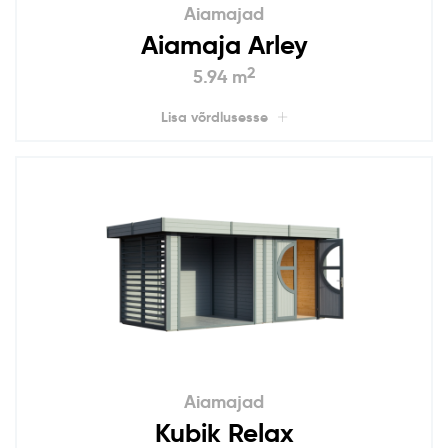
Aiamajad
Aiamaja Arley
2
5.94 m
Lisa võrdlusesse
Aiamajad
Kubik Relax