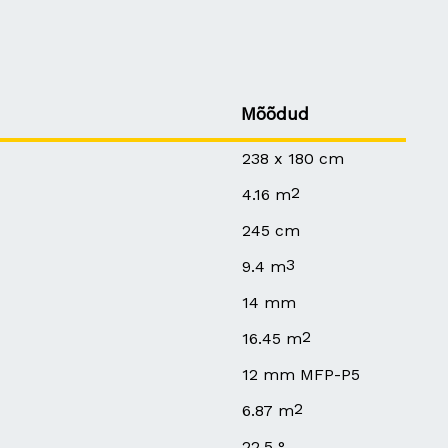
Mõõdud
238 x 180 cm
2
4.16 m
245 cm
3
9.4 m
14 mm
2
16.45 m
12 mm MFP-P5
2
6.87 m
22.5 °