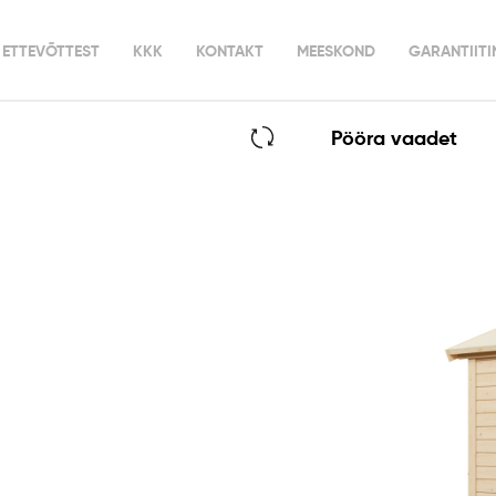
ETTEVÕTTEST
KKK
KONTAKT
MEESKOND
GARANTIIT
Pööra vaadet