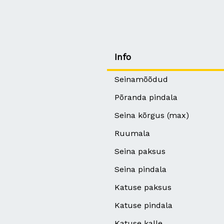
Info
Seinamõõdud
Põranda pindala
Seina kõrgus (max)
Ruumala
Seina paksus
Seina pindala
Katuse paksus
Katuse pindala
Katuse kalle