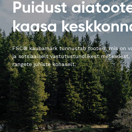
Puidust aiatoot
kaasa keskkonna
FSC® kaubamärk tunnustab tooteid, mis on va
ja sotsiaalselt vastutustundlikest metsadest,
rangete juhiste kohaselt.