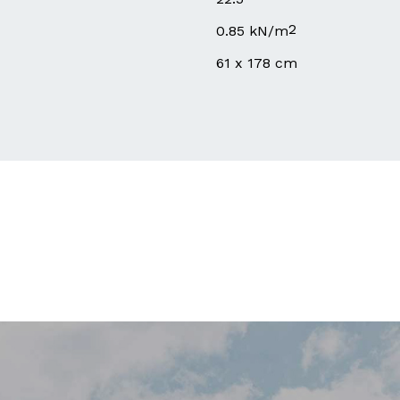
2
0.85 kN/m
61 x 178 cm