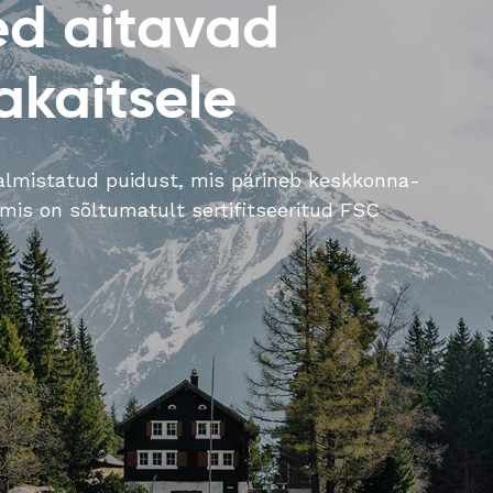
ed aitavad
kaitsele
lmistatud puidust, mis pärineb keskkonna-
 mis on sõltumatult sertifitseeritud FSC