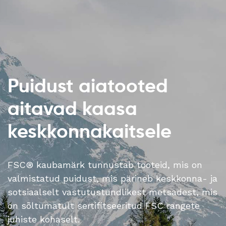
Puidust aiatooted
aitavad kaasa
keskkonnakaitsele
FSC® kaubamärk tunnustab tooteid, mis on
valmistatud puidust, mis pärineb keskkonna- ja
sotsiaalselt vastutustundlikest metsadest, mis
on sõltumatult sertifitseeritud FSC rangete
juhiste kohaselt.