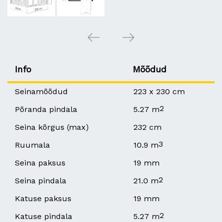
Info
Mõõdud
Seinamõõdud
223 x 230 cm
2
Põranda pindala
5.27 m
Seina kõrgus (max)
232 cm
3
Ruumala
10.9 m
Seina paksus
19 mm
2
Seina pindala
21.0 m
Katuse paksus
19 mm
2
Katuse pindala
5.27 m