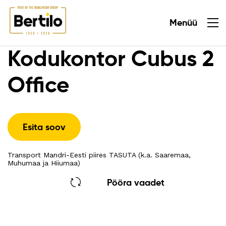
Menüü
Sulge
Kodukontor Cubus 2
Office
Esita soov
Transport Mandri-Eesti piires TASUTA (k.a. Saaremaa,
Muhumaa ja Hiiumaa)
Pööra vaadet