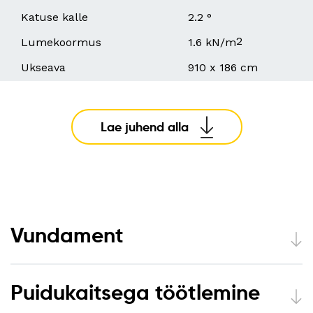
Katuse kalle
2.2 °
2
Lumekoormus
1.6 kN/m
Ukseava
910 x 186 cm
Lae juhend alla
Vundament
Puidukaitsega töötlemine