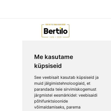
AIAMAJAD E-POEST
Me kasutame
ETTEVÕTTEST
KKK
küpsiseid
KONTAKT
MEESKOND
See veebisait kasutab küpsiseid ja
GARANTIITINGIMUSED
muid jälgimistehnoloogiaid, et
parandada teie sirvimiskogemust
PRIVAATSUSPOLIITIKA
järgmistel eesmärkidel:
veebisaidi
NÕUANDED
põhifunktsioonide
LEPINGUST TAGANEMISE AVALDUS
võimaldamiseks
,
parema