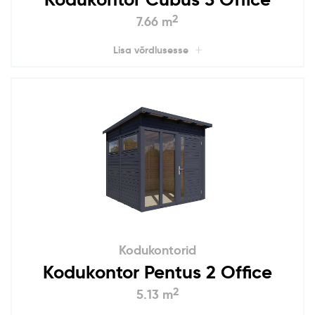
2
7.66 m
Lisa võrdlusesse
Kodukontorid
Kodukontor Pentus 2 Office
2
5.13 m