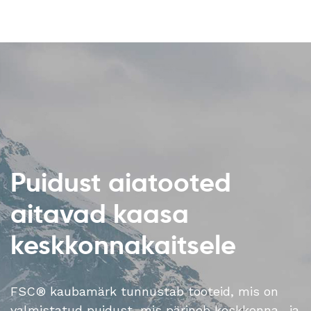
Puidust aiatooted
aitavad kaasa
keskkonnakaitsele
FSC® kaubamärk tunnustab tooteid, mis on
valmistatud puidust, mis pärineb keskkonna- ja