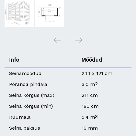
Info
Mõõdud
Seinamõõdud
244 x 121 cm
2
Põranda pindala
3.0 m
Seina kõrgus (max)
211 cm
Seina kõrgus (min)
190 cm
3
Ruumala
5.4 m
Seina paksus
19 mm