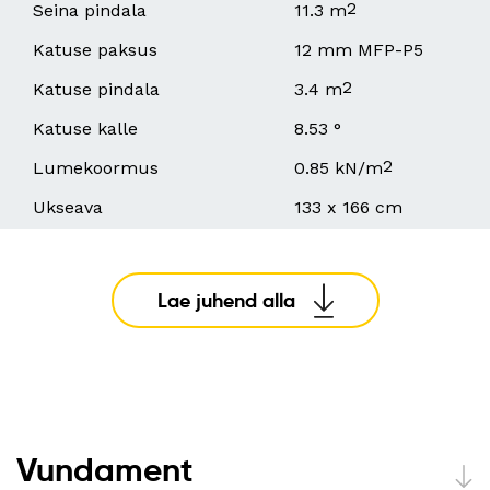
2
Seina pindala
11.3 m
Katuse paksus
12 mm MFP-P5
2
Katuse pindala
3.4 m
Katuse kalle
8.53 °
2
Lumekoormus
0.85 kN/m
Ukseava
133 x 166 cm
Lae juhend alla
Vundament