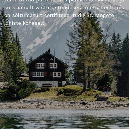
sotsiaalselt vastutustundlikest metsadest, mis
on sõltumatult sertifitseeritud FSC rangete
juhiste kohaselt.