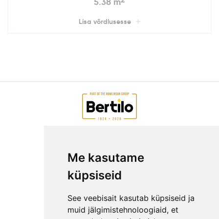
5.38 m
Lisa võrdlusesse
AIAMAJAD E-POEST
Me kasutame
ETTEVÕTTEST
KKK
küpsiseid
KONTAKT
MEESKOND
See veebisait kasutab küpsiseid ja
GARANTIITINGIMUSED
muid jälgimistehnoloogiaid, et