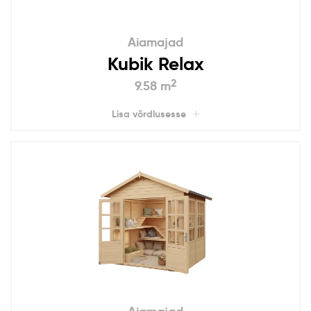
Aiamajad
Kubik Relax
2
9.58 m
Lisa võrdlusesse