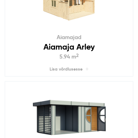
Aiamajad
Aiamaja Arley
2
5.94 m
Lisa võrdlusesse