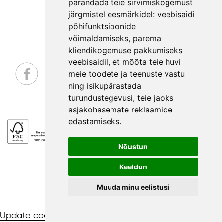
parandada teie sirvimiskogemust
PRIVAATSUSPOLIITIKA
järgmistel eesmärkidel:
veebisaidi
NÕUANDED
põhifunktsioonide
LEPINGUST TAGANEMISE AVALDUS
võimaldamiseks
,
parema
kliendikogemuse pakkumiseks
veebisaidil
,
et mõõta teie huvi
meie toodete ja teenuste vastu
ning isikupärastada
_
turundustegevusi
,
teie jaoks
asjakohasemate reklaamide
edastamiseks
.
Nõustun
Keeldun
EE
Muuda minu eelistusi
Update cookies preferences