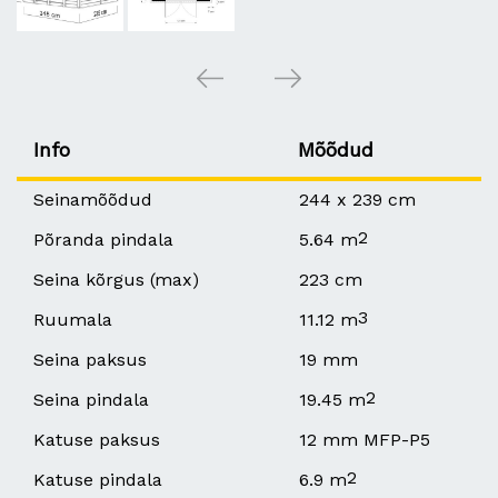
Info
Mõõdud
Seinamõõdud
244 x 239 cm
2
Põranda pindala
5.64 m
Seina kõrgus (max)
223 cm
3
Ruumala
11.12 m
Seina paksus
19 mm
2
Seina pindala
19.45 m
Katuse paksus
12 mm MFP-P5
2
Katuse pindala
6.9 m