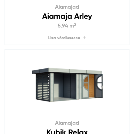
Aiamajad
Aiamaja Arley
2
5.94 m
Lisa võrdlusesse
Aiamajad
Kubik Relax