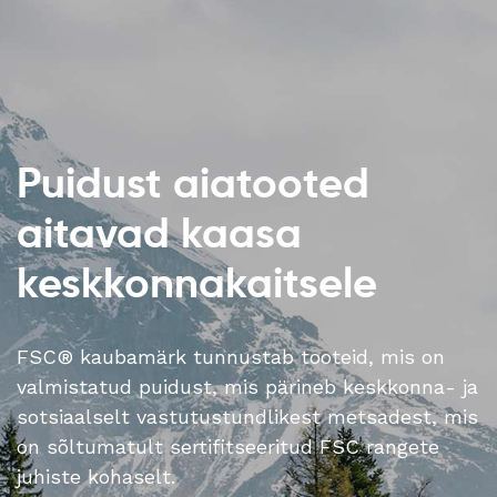
Puidust aiatooted
aitavad kaasa
keskkonnakaitsele
FSC® kaubamärk tunnustab tooteid, mis on
valmistatud puidust, mis pärineb keskkonna- ja
sotsiaalselt vastutustundlikest metsadest, mis
on sõltumatult sertifitseeritud FSC rangete
juhiste kohaselt.