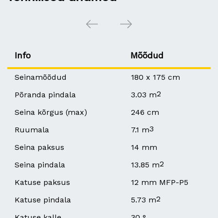
Info
Mõõdud
Seinamõõdud
180 x 175 cm
2
Põranda pindala
3.03 m
Seina kõrgus (max)
246 cm
3
Ruumala
7.1 m
Seina paksus
14 mm
2
Seina pindala
13.85 m
Katuse paksus
12 mm MFP-P5
2
Katuse pindala
5.73 m
Katuse kalle
30 °