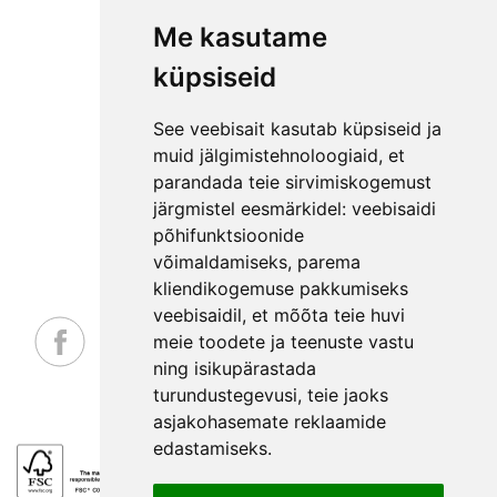
AIAMAJAD E-POEST
ETTEVÕTTEST
Me kasutame
KKK
küpsiseid
KONTAKT
MEESKOND
See veebisait kasutab küpsiseid ja
GARANTIITINGIMUSED
muid jälgimistehnoloogiaid, et
PRIVAATSUSPOLIITIKA
parandada teie sirvimiskogemust
järgmistel eesmärkidel:
veebisaidi
NÕUANDED
põhifunktsioonide
LEPINGUST TAGANEMISE AVALDUS
võimaldamiseks
,
parema
kliendikogemuse pakkumiseks
veebisaidil
,
et mõõta teie huvi
meie toodete ja teenuste vastu
ning isikupärastada
_
turundustegevusi
,
teie jaoks
asjakohasemate reklaamide
edastamiseks
.