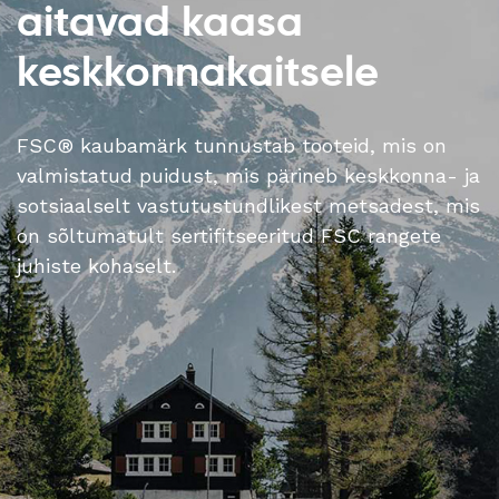
aitavad kaasa
keskkonnakaitsele
FSC® kaubamärk tunnustab tooteid, mis on
valmistatud puidust, mis pärineb keskkonna- ja
sotsiaalselt vastutustundlikest metsadest, mis
on sõltumatult sertifitseeritud FSC rangete
juhiste kohaselt.