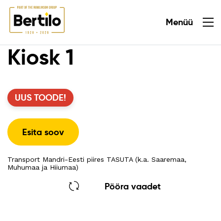
Menüü
Sulge
Kiosk 1
UUS TOODE!
Esita soov
Transport Mandri-Eesti piires TASUTA (k.a. Saaremaa,
Muhumaa ja Hiiumaa)
Pööra vaadet