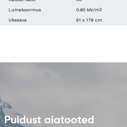
2
Lumekoormus
0.85 kN/m
Ukseava
61 x 178 cm
Puidust aiatooted