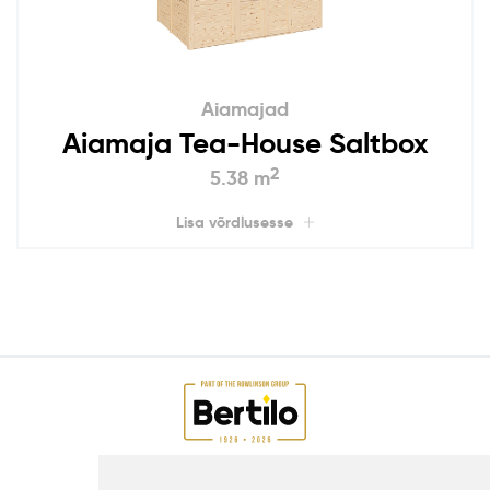
Aiamajad
Aiamaja Tea-House Saltbox
2
5.38 m
Lisa võrdlusesse