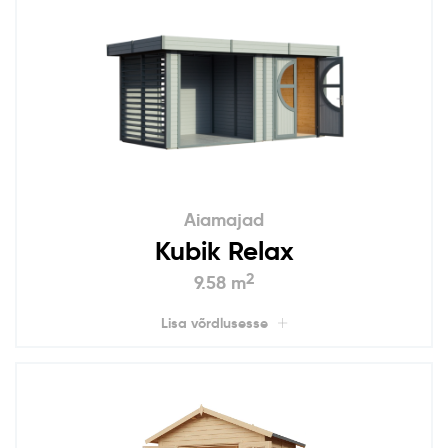
Aiamajad
Kubik Relax
2
9.58 m
Lisa võrdlusesse