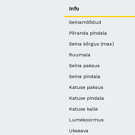
Info
Seinamõõdud
Põranda pindala
Seina kõrgus (max)
Ruumala
Seina paksus
Seina pindala
Katuse paksus
Katuse pindala
Katuse kalle
Lumekoormus
Ukseava