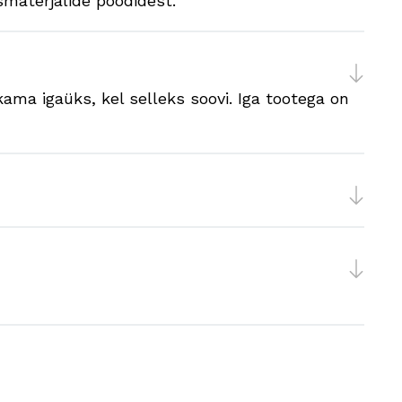
smaterjalide poodidest.
ama igaüks, kel selleks soovi. Iga tootega on