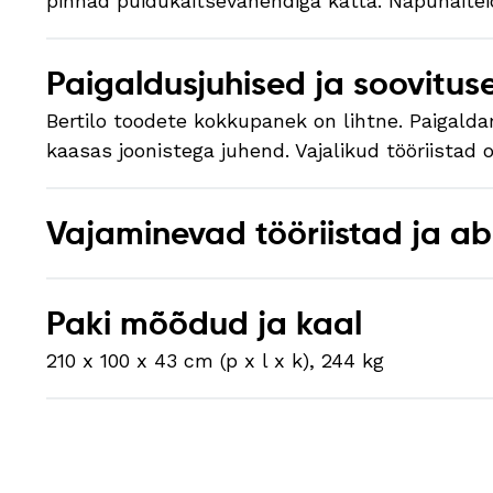
pinnad puidukaitsevahendiga katta. Näpunäiteid
Paigaldusjuhised ja soovitus
Bertilo toodete kokkupanek on lihtne. Paigalda
kaasas joonistega juhend. Vajalikud tööriistad 
Vajaminevad tööriistad ja a
Paki mõõdud ja kaal
210 x 100 x 43 cm (p x l x k), 244 kg