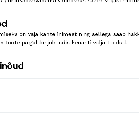
 puidukaitsevahendi valimiseks saate kõigist ehitu
ed
miseks on vaja kahte inimest ning sellega saab hakk
on toote paigaldusjuhendis kenasti välja toodud.
binõud