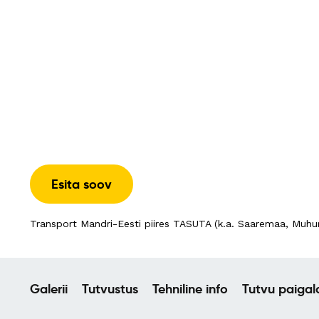
Esita soov
Transport Mandri-Eesti piires TASUTA (k.a. Saaremaa, Muhu
Galerii
Tutvustus
Tehniline info
Tutvu paiga