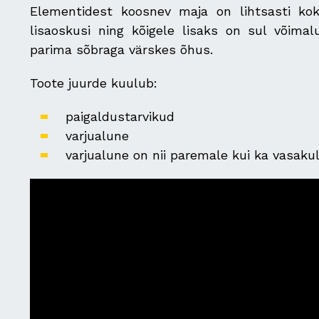
Elementidest koosnev maja on lihtsasti ko
lisaoskusi ning kõigele lisaks on sul võim
parima sõbraga värskes õhus.
Toote juurde kuulub:
paigaldustarvikud
varjualune
varjualune on nii paremale kui ka vasaku