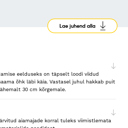
Lae juhend alla
amise eelduseks on täpselt loodi viidud
aama õhk läbi käia. Vastasel juhul hakkab puit
 vähemalt 30 cm kõrgemale.
rvitud aiamajade korral tuleks viimistlemata