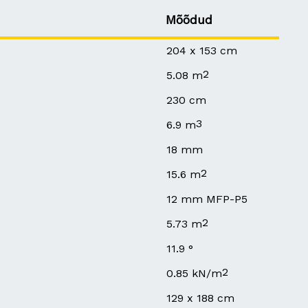
Mõõdud
204 x 153 cm
2
5.08 m
230 cm
3
6.9 m
18 mm
2
15.6 m
12 mm MFP-P5
2
5.73 m
11.9 °
2
0.85 kN/m
129 x 188 cm