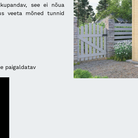
kkupandav, see ei nõua
alus veeta mõned tunnid
le paigaldatav