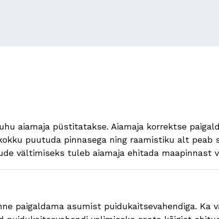
uhu aiamaja püstitatakse. Aiamaja korrektse paigald
 kokku puutuda pinnasega ning raamistiku alt peab s
hjude vältimiseks tuleb aiamaja ehitada maapinnast
nne paigaldama asumist puidukaitsevahendiga. Ka vä